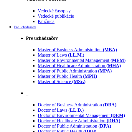
Vedecké časopisy
Vedecké publikácie
Knižnica
Pre uchádzačov
Pre uchádzačov
Master of Business Administration
(MBA)
Master of Laws
(LL.M.)
Master of Environmental Management
(MEM)
Master of Healthcare Administration
(MHA)
Master of Public Administration
(MPA)
Master of Public Health
(MPH)
Master of Science
(MSc.)
_
Doctor of Business Administration
(DBA)
Doctor of Laws
(LL.D.)
Doctor of Environmental Management
(DEM)
Doctor of Healthcare Administration
(DHA)
Doctor of Public Administration
(DPA)
Doctor of Public Health
(DPH)