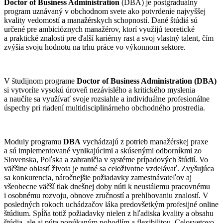
Doctor of Business Administration
(DBA) je postgraduálny
program uznávaný v obchodnom svete ako potvrdenie najvyššej
kvality vedomostí a manažérskych schopností. Dané štúdiá sú
určené pre ambicióznych manažérov, ktorí využijú teoretické
a praktické znalosti pre ďalší kariérny rast a svoj vlastný talent, čím
zvýšia svoju hodnotu na trhu práce vo výkonnom sektore.
V študijnom programe
Doctor of Business Administration (DBA)
si vytvoríte vysokú úroveň nezávislého a kritického myslenia
a naučíte sa využívať svoje rozsiahle a individuálne profesionálne
úspechy pri riadení multidisciplinárneho obchodného prostredia.
Moduly programu
DBA
vychádzajú z potrieb manažérskej praxe
a sú implementované vynikajúcimi a skúsenými odborníkmi zo
Slovenska, Poľska a zahraničia v systéme prípadových štúdií. Vo
väčšine oblastí života je nutné sa celoživotne vzdelávať. Zvyšujúca
sa konkurencia, náročnejšie požiadavky zamestnávateľov aj
všeobecne väčší tlak dnešnej doby núti k neustálemu pracovnému
i osobnému rozvoju, obnove zručností a prehlbovaniu znalostí. V
posledných rokoch uchádzačov láka predovšetkým profesijné online
štúdium. Spĺňa totiž požiadavky nielen z hľadiska kvality a obsahu
štúdia, ale aj púta ponúkaným pohodlím a flexibilitou. Celosvetovo