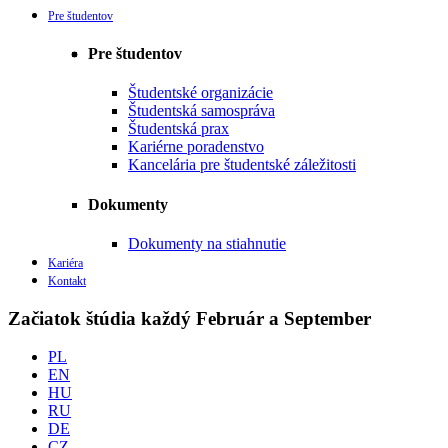
Pre študentov
Pre študentov
Študentské organizácie
Študentská samospráva
Študentská prax
Kariérne poradenstvo
Kancelária pre študentské záležitosti
Dokumenty
Dokumenty na stiahnutie
Kariéra
Kontakt
Začiatok štúdia každý Február a September
PL
EN
HU
RU
DE
CZ