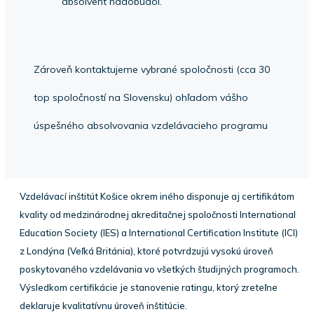
absolvent nadobudol.
Zároveň kontaktujeme vybrané spoločnosti (cca 30
top spoločností na Slovensku) ohľadom vášho
úspešného absolvovania vzdelávacieho programu
Vzdelávací inštitút Košice okrem iného disponuje aj certifikátom
kvality od medzinárodnej akreditačnej spoločnosti International
Education Society (IES) a International Certification Institute (ICI)
z Londýna (Veľká Británia), ktoré potvrdzujú vysokú úroveň
poskytovaného vzdelávania vo všetkých študijných programoch.
Výsledkom certifikácie je stanovenie ratingu, ktorý zreteľne
deklaruje kvalitatívnu úroveň inštitúcie.