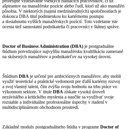
profesijné vzdelávanie všetkých riadiacich pracovníkov, či už
ašpirantov na manažérske pozície alebo ľudí, ktorí už ako manažéri
pôsobia. V niektorých (najmä medzinárodných) spoločnostiach je
dokonca DBA titul podmienkou ku kariérnemu postupu
a dosiahnutiu vyšších manažérskych pozícií. Toto vzdelanie iste
ocenia tiež samostatní podnikatelia či pracovníci v štátnej správe.
Doctor of Business Administration (DBA)
je postgraduálne
štúdium potvrdzujúce najvyššiu manažérsku kvalifikáciu zamerané
na skúsených manažérov a podnikateľov na vysokej úrovni.
Štúdium
DBA
je určené pre ambicióznych manažérov, aby mohli
využiť teoretické a praktické vedomosti pre ďalší kariérny rozvoj
a svoj vlastný talent, čím zvýšia svoju hodnotu na trhu práce vo
výkonnom sektore. V titule
DBA
získate vysokú úroveň
nezávislého a kritického myslenia a naučíte sa využívať svoje
rozsiahle a individuálne profesionálne úspechy v riadení v
multidisciplinárnom obchodnom prostredí.
Základné moduly postgraduálneho štúdia v programe
Doctor of