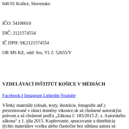
040 01 Košice, Slovensko
IČO: 54106010
DIČ: 2121574554
IČ DPH: SK2121574554
OR MS KE, odd: Sro, Vl. č. 52655/V
VZDELÁVACÍ INŠTITÚT KOŠICE V MÉDIÁCH
Facebook-f
Instagram
Linkedin
Youtube
Všetky materiály (obsah, texty, ilustrácie, fotografie atď.)
prezentované v rámci domény vikosice.sk sú chránené autorským
právom a sú chránené podľa „Zákona č. 185/2015 Z. z. Autorského
zákona“ z 1. júla 2015. Kopírovanie, spracovanie a distribúcia
týchto materiálov vcelku alebo čiastočne bez súhlasu autora sú