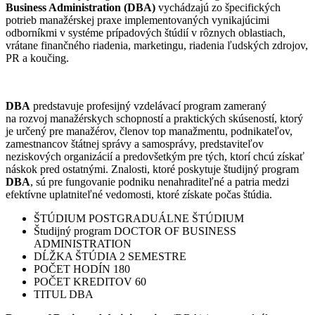
Business Administration (DBA)
vychádzajú zo špecifických
potrieb manažérskej praxe implementovaných vynikajúcimi
odborníkmi v systéme prípadových štúdií v rôznych oblastiach,
vrátane finančného riadenia, marketingu, riadenia ľudských zdrojov,
PR a koučing.
DBA
predstavuje profesijný vzdelávací program zameraný
na rozvoj manažérskych schopností a praktických skúseností, ktorý
je určený pre manažérov, členov top manažmentu, podnikateľov,
zamestnancov štátnej správy a samosprávy, predstaviteľov
neziskových organizácií a predovšetkým pre tých, ktorí chcú získať
náskok pred ostatnými. Znalosti, ktoré poskytuje študijný program
DBA
, sú pre fungovanie podniku nenahraditeľné a patria medzi
efektívne uplatniteľné vedomosti, ktoré získate počas štúdia.
ŠTÚDIUM
POSTGRADUÁLNE ŠTÚDIUM
Študijný program
DOCTOR OF BUSINESS
ADMINISTRATION
DĹŽKA ŠTÚDIA
2 SEMESTRE
POČET HODÍN
180
POČET KREDITOV
60
TITUL
DBA