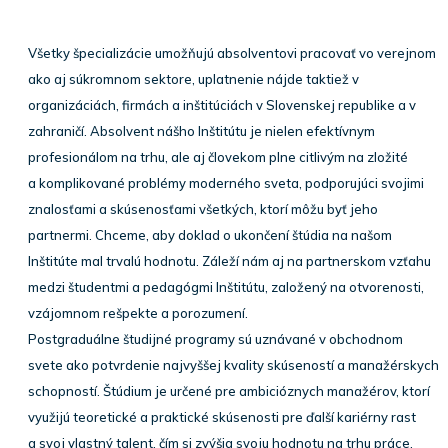
Všetky špecializácie umožňujú absolventovi pracovať vo verejnom
ako aj súkromnom sektore, uplatnenie nájde taktiež v
organizáciách, firmách a inštitúciách v Slovenskej republike a v
zahraničí. Absolvent nášho Inštitútu je nielen efektívnym
profesionálom na trhu, ale aj človekom plne citlivým na zložité
a komplikované problémy moderného sveta, podporujúci svojimi
znalosťami a skúsenosťami všetkých, ktorí môžu byť jeho
partnermi. Chceme, aby doklad o ukončení štúdia na našom
Inštitúte mal trvalú hodnotu. Záleží nám aj na partnerskom vzťahu
medzi študentmi a pedagógmi Inštitútu, založený na otvorenosti,
vzájomnom rešpekte a porozumení.
Postgraduálne študijné programy sú uznávané v obchodnom
svete ako potvrdenie najvyššej kvality skúseností a manažérskych
schopností. Štúdium je určené pre ambicióznych manažérov, ktorí
využijú teoretické a praktické skúsenosti pre ďalší kariérny rast
a svoj vlastný talent, čím si zvýšia svoju hodnotu na trhu práce.