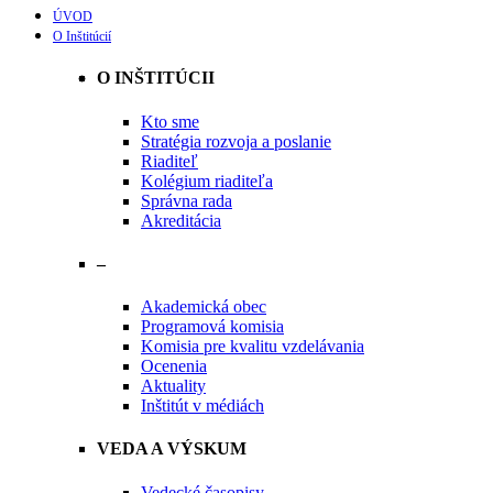
ÚVOD
O Inštitúcií
O INŠTITÚCII
Kto sme
Stratégia rozvoja a poslanie
Riaditeľ
Kolégium riaditeľa
Správna rada
Akreditácia
–
Akademická obec
Programová komisia
Komisia pre kvalitu vzdelávania
Ocenenia
Aktuality
Inštitút v médiách
VEDA A VÝSKUM
Vedecké časopisy