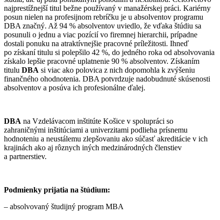
najprestížnejší titul bežne používaný v manažérskej práci. Kariérny
posun nielen na profesijnom rebríčku je u absolventov programu
DBA značný. Až 94 % absolventov uviedlo, že vďaka štúdiu sa
posunuli o jednu a viac pozícií vo firemnej hierarchii, prípadne
dostali ponuku na atraktívnejšie pracovné príležitosti. Ihneď
po získaní titulu si polepšilo 42 %, do jedného roka od absolvovania
získalo lepšie pracovné uplatnenie 90 % absolventov. Získaním
titulu
DBA
si viac ako polovica z nich dopomohla k zvýšeniu
finančného ohodnotenia. DBA potvrdzuje nadobudnuté skúsenosti
absolventov a posúva ich profesionálne ďalej.
DBA
na Vzdelávacom inštitúte Košice v spolupráci so
zahraničnými inštitúciami a univerzitami podlieha prísnemu
hodnoteniu a neustálemu zlepšovaniu ako súčasť akreditácie v ich
krajinách ako aj rôznych iných medzinárodných členstiev
a partnerstiev.
Podmienky prijatia na štúdium:
– absolvovaný študijný program MBA