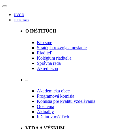
ÚVOD
O Inštitúcií
O INŠTITÚCII
Kto sme
Stratégia rozvoja a poslanie
Riaditeľ
Kolégium riaditeľa
Správna rada
Akreditácia
–
Akademická obec
Programová komisia
Komisia pre kvalitu vzdelávania
Ocenenia
Aktuality
Inštitút v médiách
VEDA A VÝSKUM