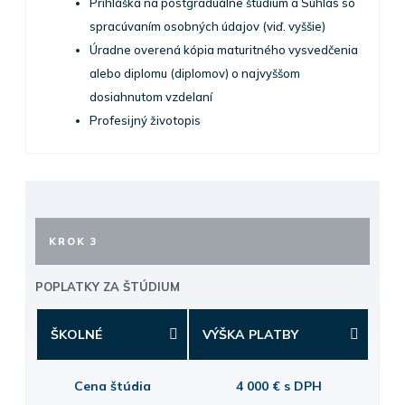
Prihláška na postgraduálne štúdium a Súhlas so
spracúvaním osobných údajov (viď. vyššie)
Úradne overená kópia maturitného vysvedčenia
alebo diplomu (diplomov) o najvyššom
dosiahnutom vzdelaní
Profesijný životopis
KROK 3
POPLATKY ZA ŠTÚDIUM
ŠKOLNÉ
VÝŠKA PLATBY
Cena štúdia
4 000 € s DPH