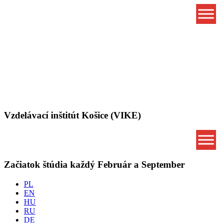
Vzdelávací inštitút Košice (VIKE)
Začiatok štúdia každý Február a September
PL
EN
HU
RU
DE