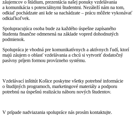
záujemcov o štúdium, prezentácia našej ponuky vzdelávania
a komunikácia s potenciálnymi študentmi. Nezáleží nám na tom,
odkiaľ pochádzate ani kde sa nachádzate – prácu môžete vykonávať
odkiaľkoľvek.
Spolupracujúca osoba bude za každého úspešne zapísaného
študenta finančne odmenená na základe vopred dohodnutých
podmienok.
Spolupráca je vhodná pre komunikatívnych a aktívnych ľudí, ktorí
majú záujem o oblasť vzdelávania a chcú si vytvoriť dodatočný
pasívny príjem formou provízneho systému.
Vzdelávací inštitút Košice poskytne všetky potrebné informácie
o študijných programoch, marketingové materiály a podporu
potrebnú na úspešnú realizáciu náboru nových študentov.
V prípade nadviazania spolupráce nás prosím kontaktujte.