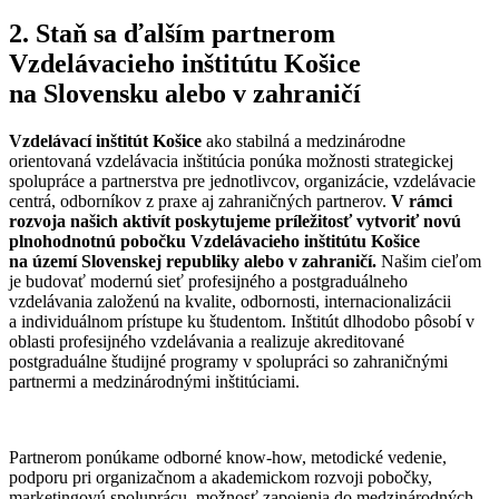
2. Staň sa ďalším partnerom
Vzdelávacieho inštitútu Košice
na Slovensku alebo v zahraničí
Vzdelávací inštitút Košice
ako stabilná a medzinárodne
orientovaná vzdelávacia inštitúcia ponúka možnosti strategickej
spolupráce a partnerstva pre jednotlivcov, organizácie, vzdelávacie
centrá, odborníkov z praxe aj zahraničných partnerov.
V rámci
rozvoja našich aktivít poskytujeme príležitosť vytvoriť novú
plnohodnotnú pobočku Vzdelávacieho inštitútu Košice
na území Slovenskej republiky alebo v zahraničí.
Našim cieľom
je budovať modernú sieť profesijného a postgraduálneho
vzdelávania založenú na kvalite, odbornosti, internacionalizácii
a individuálnom prístupe ku študentom. Inštitút dlhodobo pôsobí v
oblasti profesijného vzdelávania a realizuje akreditované
postgraduálne študijné programy v spolupráci so zahraničnými
partnermi a medzinárodnými inštitúciami.
Partnerom ponúkame odborné know-how, metodické vedenie,
podporu pri organizačnom a akademickom rozvoji pobočky,
marketingovú spoluprácu, možnosť zapojenia do medzinárodných